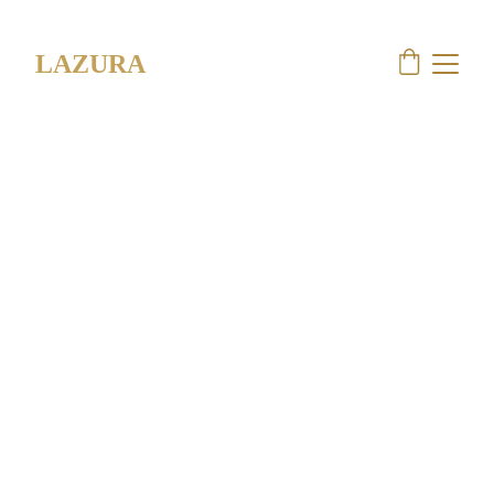
Tu piel, en manos expertas.
LAZURA