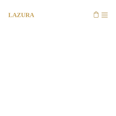
Tu piel, en manos expertas.
LAZURA