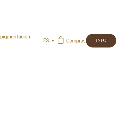
opigmentación
ES
Compras
INFO