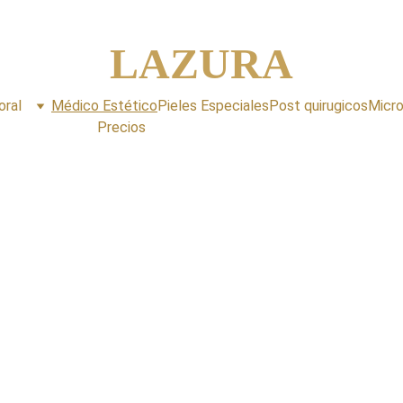
Tu piel, en manos expertas.
LAZURA
oral
Médico Estético
Pieles Especiales
Post quirugicos
Micr
Precios
 realzar tu 
ral