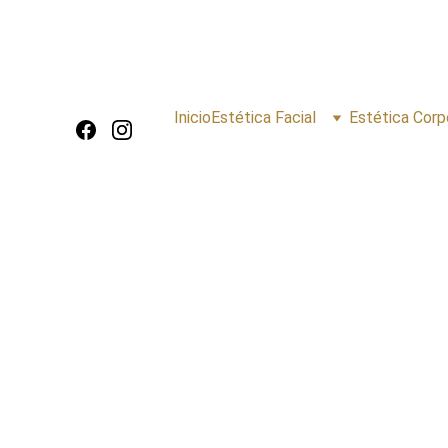
Inicio
Estética Facial
Estética Corp
Precisión médica para
belleza natu